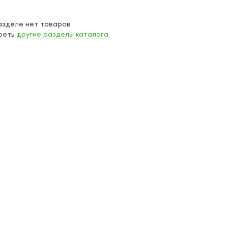
азделе нет товаров
реть
другие разделы каталога
.