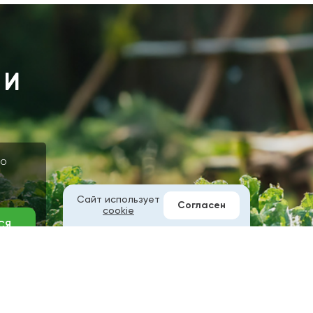
 И
 о
Сайт использует
Согласен
cookie
СЯ
ых в