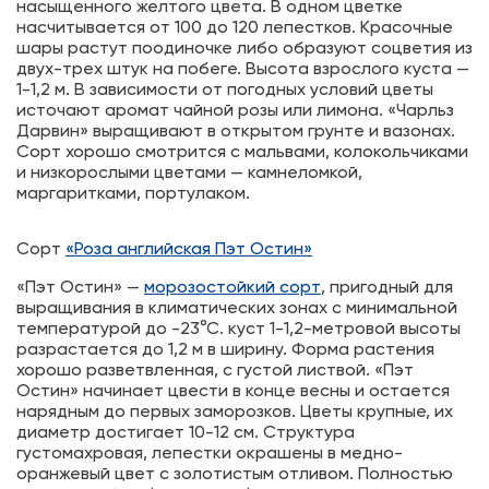
насыщенного желтого цвета. В одном цветке
насчитывается от 100 до 120 лепестков. Красочные
шары растут поодиночке либо образуют соцветия из
двух-трех штук на побеге. Высота взрослого куста —
1-1,2 м. В зависимости от погодных условий цветы
источают аромат чайной розы или лимона. «Чарльз
Дарвин» выращивают в открытом грунте и вазонах.
Сорт хорошо смотрится с мальвами, колокольчиками
и низкорослыми цветами — камнеломкой,
маргаритками, портулаком.
Сорт
«Роза английская Пэт Остин»
«Пэт Остин» —
морозостойкий сорт
, пригодный для
выращивания в климатических зонах с минимальной
температурой до -23°С. куст 1-1,2-метровой высоты
разрастается до 1,2 м в ширину. Форма растения
хорошо разветвленная, с густой листвой. «Пэт
Остин» начинает цвести в конце весны и остается
нарядным до первых заморозков. Цветы крупные, их
диаметр достигает 10-12 см. Структура
густомахровая, лепестки окрашены в медно-
оранжевый цвет с золотистым отливом. Полностью