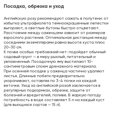
Посадка, обрезка и уход
Английскую розу рекомендуют сажать в полутени: от
избытка ультрафиолета темноокрашенные лепестки
выгорают, а светлые бутоны быстро отцветают.
Расстояние между саженцами зависит от размеров
взрослого растения. Оптимальная дистанция между
соседними экземплярами равна высоте куста плюс
20-30 см.
К почве особых требований нет: подойдет обычный
садовый грунт — в меру рыхлый, питательный и
увлажненный. Посадочную яму выстилают 10-
сантиметровым слоем дренажного материала.
При осенней посадке у саженца частично удаляют
листья. Длинные побеги предварительно
укорачивают, оставляя по 3-4 почки на каждой
веточке. Уход за английской розой заключается в
регулярных подкормках, обрезке, защите от
болезней и вредителей, поливе. В жаркую погоду
потребность в воде составляет 5 л на каждый куст
(для вьющихся сортов — 15 л).