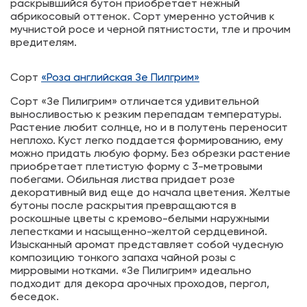
раскрывшийся бутон приобретает нежный
абрикосовый оттенок. Сорт умеренно устойчив к
мучнистой росе и черной пятнистости, тле и прочим
вредителям.
Сорт
«Роза английская Зе Пилгрим»
Сорт «Зе Пилигрим» отличается удивительной
выносливостью к резким перепадам температуры.
Растение любит солнце, но и в полутень переносит
неплохо. Куст легко поддается формированию, ему
можно придать любую форму. Без обрезки растение
приобретает плетистую форму с 3-метровыми
побегами. Обильная листва придает розе
декоративный вид еще до начала цветения. Желтые
бутоны после раскрытия превращаются в
роскошные цветы с кремово-белыми наружными
лепестками и насыщенно-желтой сердцевиной.
Изысканный аромат представляет собой чудесную
композицию тонкого запаха чайной розы с
мирровыми нотками. «Зе Пилигрим» идеально
подходит для декора арочных проходов, пергол,
беседок.