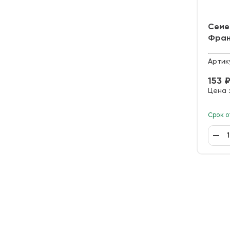
Семе
Фран
Артик
153 
Цена 
Срок о