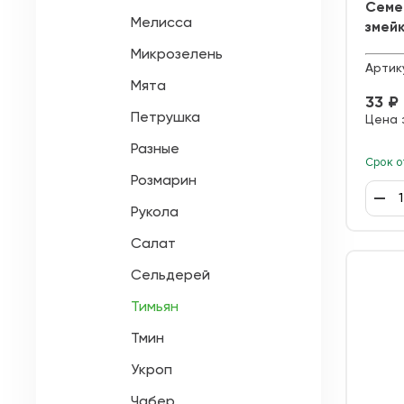
Семе
Мелисса
змей
Микрозелень
Артик
Мята
33 ₽
Петрушка
Цена 
Разные
Срок о
Розмарин
Рукола
Салат
Сельдерей
Тимьян
Тмин
Укроп
Чабер