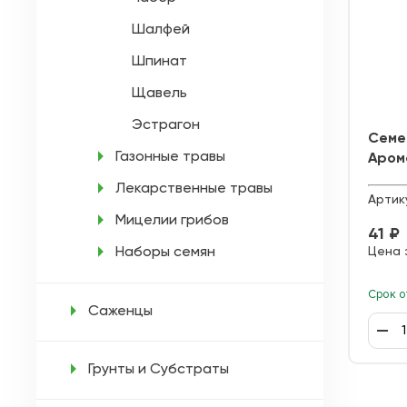
Шалфей
Шпинат
Щавель
Эстрагон
Семе
Газонные травы
Аром
Лекарственные травы
Артик
Мицелии грибов
41 ₽
Наборы семян
Цена 
Срок о
Саженцы
Грунты и Субстраты