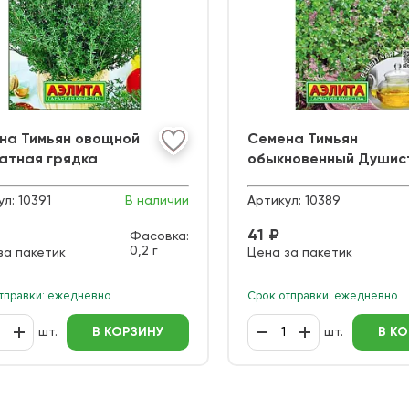
на Тимьян овощной
Семена Тимьян
атная грядка
обыкновенный Душис
нектар
ул:
10391
В наличии
Артикул:
10389
41 ₽
Фасовка:
0,2 г
за пакетик
Цена за пакетик
тправки: ежедневно
Срок отправки: ежедневно
шт.
В КОРЗИНУ
шт.
В К