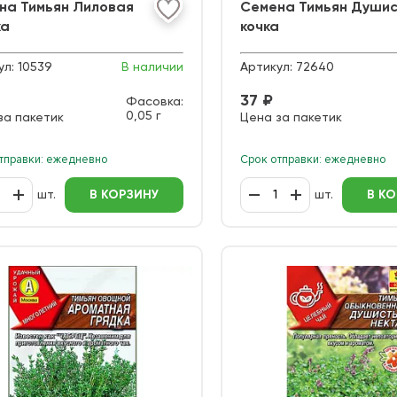
на Тимьян Лиловая
Семена Тимьян Души
ка
кочка
ул:
10539
В наличии
Артикул:
72640
37 ₽
Фасовка:
0,05 г
за пакетик
Цена за пакетик
тправки: ежедневно
Срок отправки: ежедневно
шт.
В КОРЗИНУ
шт.
В К