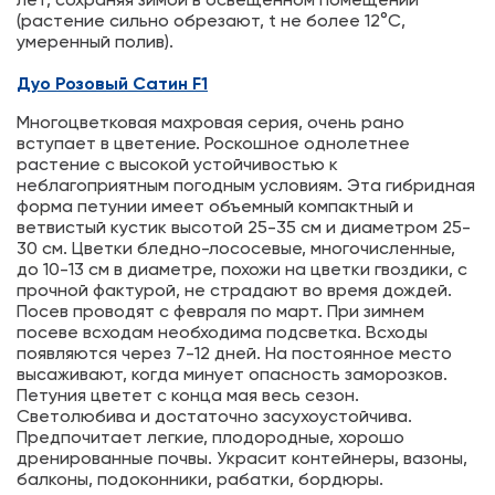
лет, сохраняя зимой в освещенном помещении
(растение сильно обрезают, t не более 12°C,
умеренный полив).
Дуо Розовый Сатин F1
Многоцветковая махровая серия, очень рано
вступает в цветение. Роскошное однолетнее
растение с высокой устойчивостью к
неблагоприятным погодным условиям. Эта гибридная
форма петунии имеет объемный компактный и
ветвистый кустик высотой 25-35 см и диаметром 25-
30 см. Цветки бледно-лососевые, многочисленные,
до 10-13 см в диаметре, похожи на цветки гвоздики, с
прочной фактурой, не страдают во время дождей.
Посев проводят с февраля по март. При зимнем
посеве всходам необходима подсветка. Всходы
появляются через 7-12 дней. На постоянное место
высаживают, когда минует опасность заморозков.
Петуния цветет с конца мая весь сезон.
Светолюбива и достаточно засухоустойчива.
Предпочитает легкие, плодородные, хорошо
дренированные почвы. Украсит контейнеры, вазоны,
балконы, подоконники, рабатки, бордюры.