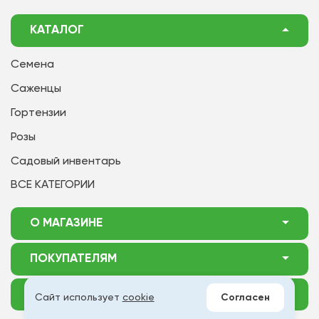
КАТАЛОГ
Семена
Саженцы
Гортензии
Розы
Садовый инвентарь
ВСЕ КАТЕГОРИИ
О МАГАЗИНЕ
О нас
ПОКУПАТЕЛЯМ
Акции
Как оформить заказ
ОТСЛЕДИТЬ ЗАКАЗ
Доставка
Сайт использует
cookie
Согласен
Статьи садоводу