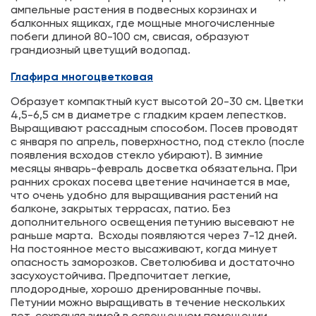
ампельные растения в подвесных корзинах и
балконных ящиках, где мощные многочисленные
побеги длиной 80-100 см, свисая, образуют
грандиозный цветущий водопад.
Глафира многоцветковая
Образует компактный куст высотой 20-30 см. Цветки
4,5-6,5 см в диаметре с гладким краем лепестков.
Выращивают рассадным способом. Посев проводят
с января по апрель, поверхностно, под стекло (после
появления всходов стекло убирают). В зимние
месяцы январь-февраль досветка обязательна. При
ранних сроках посева цветение начинается в мае,
что очень удобно для выращивания растений на
балконе, закрытых террасах, патио. Без
дополнительного освещения петунию высевают не
раньше марта. Всходы появляются через 7-12 дней.
На постоянное место высаживают, когда минует
опасность заморозков. Светолюбива и достаточно
засухоустойчива. Предпочитает легкие,
плодородные, хорошо дренированные почвы.
Петунии можно выращивать в течение нескольких