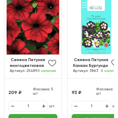
ㅤ Семена Петуния
ㅤ Семена Петуния
многоцветковая
Канкан Бургунди
Артикул: 25489
В наличии
Артикул: 3863
В наличи
Тайдл Вэйф
крупноцветковая
Красный велюр
Фасовка: 5
Фасовка: 10
209
93
шт
шт
шт.
шт.