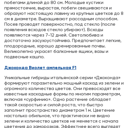
побегами длиной до 80 см. Молодые кустики
прямостоячие, вырастая, побеги свешиваются и
образуют настоящую лавину из крупных цветков до 8
см в диаметре. Выращивают рассадным способом.
Посев проводят поверхностно, под стекло (после
появления всходов стекло убирают). Всходы
появляются через 7-12 дней. Светолюбива и
достаточно засухоустойчива. Предпочитает легкие,
плодородные, хорошо дренированные почвы.
Великолепно украсят балконные ящики, вазы и
подвесные кашпо.
Джоконда Виолет ампельная F1
Уникальные гибриды итальянской серии «Джоконда»
формируют поразительно мощный каскад из зелени и
огромного количества цветов. Они превосходят все
известные каскадные формы по многим параметрам,
включая «сурфинию». Одно растение обладает
такой скоростью и силой роста, что быстро
заполнит пространство диаметром 1 м. Цветение
настолько обильное, что практически не видно
зелени и количество цветков не меняется с начала
цветения до заморозков. Эффектнее всего выглядят