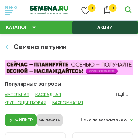
Меню
0
0
КАТАЛОГ
АКЦИИ
Семена петунии
Популярные запросы
АМПЕЛЬНАЯ
КАСКАДНАЯ
ЕЩЁ...
КРУПНОЦВЕТКОВАЯ
БАХРОМЧАТАЯ
МАХРОВАЯ
МНОГОЦВЕТКОВАЯ
ПАРТНЕР
СЕМЕНА АЛТАЯ
БИОТЕХНИКА
ГАВРИШ
ФИЛЬТР
СБРОСИТЬ
Цене по возрастанию
РУССКИЙ ОГОРОД
АЭЛИТА
ПОИСК
НИЗКОРОСЛАЯ
СУПЕРКАСКАДНАЯ