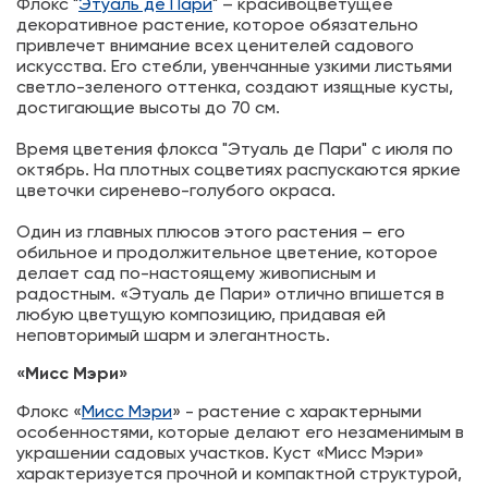
Флокс "
Этуаль де Пари
" – красивоцветущее
декоративное растение, которое обязательно
привлечет внимание всех ценителей садового
искусства. Его стебли, увенчанные узкими листьями
светло-зеленого оттенка, создают изящные кусты,
достигающие высоты до 70 см.
Время цветения флокса "Этуаль де Пари" с июля по
октябрь. На плотных соцветиях распускаются яркие
цветочки сиренево-голубого окраса.
Один из главных плюсов этого растения – его
обильное и продолжительное цветение, которое
делает сад по-настоящему живописным и
радостным. «Этуаль де Пари» отлично впишется в
любую цветущую композицию, придавая ей
неповторимый шарм и элегантность.
«Мисс Мэри»
Флокс «
Мисс Мэри
» - растение с характерными
особенностями, которые делают его незаменимым в
украшении садовых участков. Куст «Мисс Мэри»
характеризуется прочной и компактной структурой,