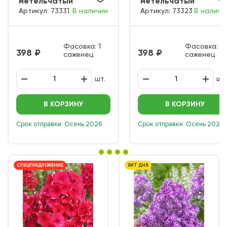
метельчатый
метельчатый
Артикул: 73331
В наличии
Артикул: 73323
В наличи
Мисс Эли
Франц Шуберт
Фасовка: 1
Фасовка: 1
398
398
саженец
саженец
шт.
шт.
В КОРЗИНУ
В КОРЗИНУ
Срок отправки: Осень 2026
Срок отправки: Осень 2026
СПЕЦПРЕДЛОЖЕНИЕ
ХИТ ДНЯ