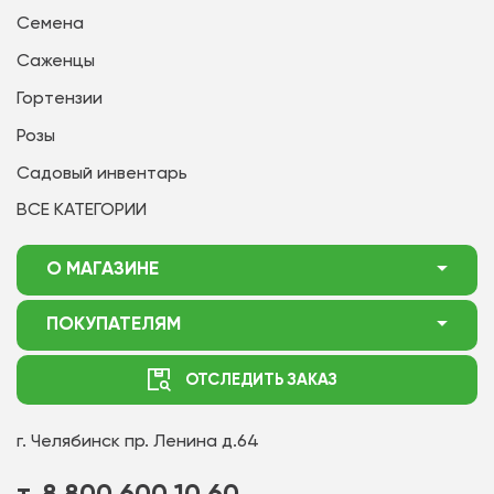
Семена
Саженцы
Гортензии
Розы
Садовый инвентарь
ВСЕ КАТЕГОРИИ
О МАГАЗИНЕ
О нас
ПОКУПАТЕЛЯМ
Акции
Как оформить заказ
ОТСЛЕДИТЬ ЗАКАЗ
Доставка
Статьи садоводу
Оплата
Оптовым покупателям
г. Челябинск
пр. Ленина д.64
Контакты
Вопрос-ответ