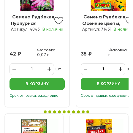
ㅤ Семена Рудбекия
ㅤ Семена Рудбекия
Пурпурная
Осенние цветы,
Артикул: 4843
В наличии
Артикул: 71431
В наличи
розовая
смесь сортов
Фасовка:
Фасовка: 0,
42
35
0,07 г
г
шт.
шт.
В КОРЗИНУ
В КОРЗИНУ
Срок отправки: ежедневно
Срок отправки: ежедневно