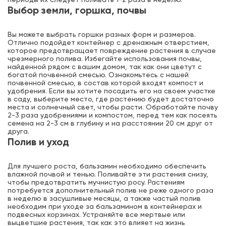
периоды их следует поливать 1-2 раза в неделю.
Выбор земли, горшка, почвы
Вы можете выбрать горшки разных форм и размеров.
Отлично подойдет контейнер с дренажным отверстием,
которое предотвращает повреждение растения в случае
чрезмерного полива. Избегайте использования почвы,
найденной рядом с вашим домом, так как они цветут с
богатой почвенной смесью. Ознакомьтесь с нашей
почвенной смесью, в состав которой входят компост и
удобрения. Если вы хотите посадить его на своем участке
в саду, выберите место, где растению будет достаточно
места и солнечный свет, чтобы расти. Обработайте почву
2-3 раза удобрениями и компостом, перед тем как посеять
семена на 2-3 см в глубину и на расстоянии 20 см друг от
друга.
Полив и уход
Для лучшего роста, бальзамин необходимо обеспечить
влажной почвой и тенью. Поливайте эти растения снизу,
чтобы предотвратить мучнистую росу. Растениям
потребуется дополнительный полив не реже одного раза
в неделю в засушливые месяцы, а также частый полив
необходим при уходе за бальзамином в контейнерах и
подвесных корзинах. Устраняйте все мертвые или
выцветшие растения, так как это влияет на жизнь