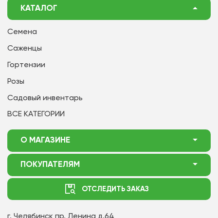
КАТАЛОГ
Семена
Саженцы
Гортензии
Розы
Садовый инвентарь
ВСЕ КАТЕГОРИИ
О МАГАЗИНЕ
О нас
ПОКУПАТЕЛЯМ
Акции
Как оформить заказ
ОТСЛЕДИТЬ ЗАКАЗ
Доставка
Статьи садоводу
Оплата
Оптовым покупателям
г. Челябинск
пр. Ленина д.64