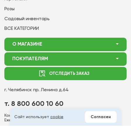
Розы
Садовый инвентарь
ВСЕ КАТЕГОРИИ
О МАГАЗИНЕ
О нас
ПОКУПАТЕЛЯМ
Акции
Как оформить заказ
ОТСЛЕДИТЬ ЗАКАЗ
Доставка
Статьи садоводу
Оплата
Оптовым покупателям
г. Челябинск
пр. Ленина д.64
Контакты
Вопрос-ответ
т. 8 800 600 10 60
Отдел по работе с клиентами
Контакт - центр работает
Сайт использует
cookie
Согласен
Политика конфиденциальности
Ежедневно с 6:00 до 18:00 МСК
Публичная оферта
Мы в соц.сетях