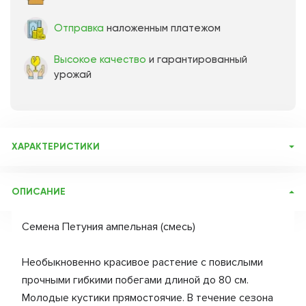
Отправка
наложенным платежом
Высокое качество
и гарантированный
урожай
ХАРАКТЕРИСТИКИ
Артикул:
71962
ОПИСАНИЕ
Бренд товара:
Дачный роман
Фасовка:
0,2 г
Семена Петуния ампельная (смесь)
Срок отправки:
ежедневно
Необыкновенно красивое растение с повислыми
прочными гибкими побегами длиной до 80 см.
Молодые кустики прямостоячие. В течение сезона