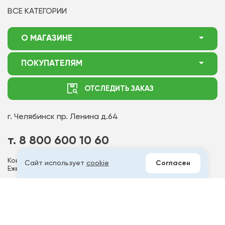
ВСЕ КАТЕГОРИИ
О МАГАЗИНЕ
О нас
ПОКУПАТЕЛЯМ
Акции
Как оформить заказ
ОТСЛЕДИТЬ ЗАКАЗ
Доставка
Статьи садоводу
Оплата
Оптовым покупателям
г. Челябинск
пр. Ленина д.64
Контакты
Вопрос-ответ
т. 8 800 600 10 60
Отдел по работе с клиентами
Контакт - центр работает
Сайт использует
cookie
Согласен
Политика конфиденциальности
Ежедневно с 6:00 до 18:00 МСК
Публичная оферта
Мы в соц.сетях