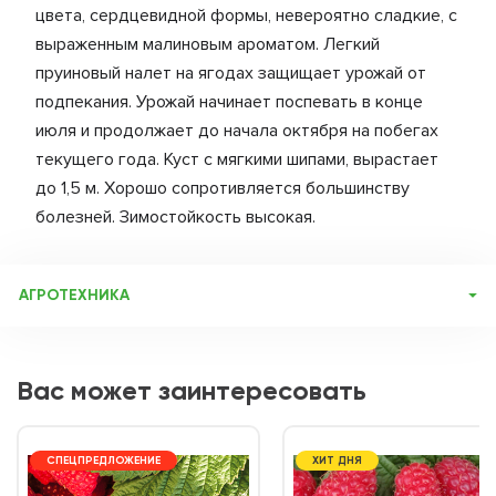
цвета, сердцевидной формы, невероятно сладкие, с
выраженным малиновым ароматом. Легкий
пруиновый налет на ягодах защищает урожай от
подпекания. Урожай начинает поспевать в конце
июля и продолжает до начала октября на побегах
текущего года. Куст с мягкими шипами, вырастает
до 1,5 м. Хорошо сопротивляется большинству
болезней. Зимостойкость высокая.
АГРОТЕХНИКА
Малина – достаточно неприхотливая культура. При
минимальном уходе она способна ежегодно радовать вас
высокими урожаями спелых, крупных ягод. Современные
Вас может заинтересовать
сорта отличаются морозостойкостью, крупноплодностью
и устойчивостью ко многим болезням. На одном месте
кусты малины рекомендуется выращивать не более 8 – 9
лет. После этого срока урожайность падает, почва
обедняется, в ней накапливаются возбудители болезней,
СПЕЦПРЕДЛОЖЕНИЕ
ХИТ ДНЯ
поэтому плантацию переносят на другой участок, а этот
рекомендуется засеять каким-то сидератом. Малина