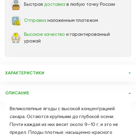
Быстрая
доставка
в любую точку России
Отправка
наложенным платежом
Высокое качество
и гарантированный
урожай
ХАРАКТЕРИСТИКИ
Артикул:
69047
ОПИСАНИЕ
Бренд товара:
Сады России
Фасовка:
1 саженец
Великолепные ягоды с высокой концентрацией
Срок отправки:
Осень 2026
сахара. Остаются крупными до глубокой осени.
Почти каждая из них весит около 9–10 г, и это не
предел. Плоды плотные, насыщенно-красного