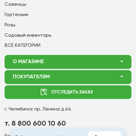
Саженцы
Гортензии
Розы
Садовый инвентарь
ВСЕ КАТЕГОРИИ
О МАГАЗИНЕ
О нас
ПОКУПАТЕЛЯМ
Акции
Как оформить заказ
ОТСЛЕДИТЬ ЗАКАЗ
Доставка
Статьи садоводу
Оплата
Оптовым покупателям
г. Челябинск
пр. Ленина д.64
Контакты
Вопрос-ответ
т. 8 800 600 10 60
Отдел по работе с клиентами
Контакт - центр работает