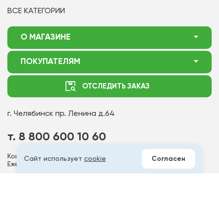
ВСЕ КАТЕГОРИИ
О МАГАЗИНЕ
О нас
ПОКУПАТЕЛЯМ
Акции
Как оформить заказ
ОТСЛЕДИТЬ ЗАКАЗ
Доставка
Статьи садоводу
Оплата
Оптовым покупателям
г. Челябинск
пр. Ленина д.64
Контакты
Вопрос-ответ
т. 8 800 600 10 60
Отдел по работе с клиентами
Контакт - центр работает
Сайт использует
cookie
Согласен
Политика конфиденциальности
Ежедневно с 6:00 до 18:00 МСК
Публичная оферта
Мы в соц.сетях