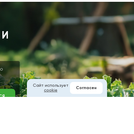
 И
 о
Сайт использует
Согласен
cookie
СЯ
ых в