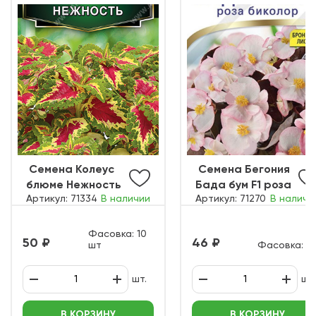
ㅤ Семена Колеус
ㅤ Семена Бегония
блюме Нежность
Бада бум F1 роза
Артикул: 71334
В наличии
Артикул: 71270
В наличи
биколор
Фасовка: 10
50
46
шт
Фасовка: ш
шт.
шт.
В КОРЗИНУ
В КОРЗИНУ