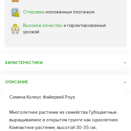
Отправка
наложенным платежом
Высокое качество
и гарантированный
урожай
ХАРАКТЕРИСТИКИ
Артикул:
9942
ОПИСАНИЕ
Бренд товара:
Гавриш
Фасовка:
4 шт
Семена Колеус Файервей Роуз.
Срок отправки:
ежедневно
Многолетнее растение из семейства Губоцветные,
выращиваемое в открытом грунте как однолетнее.
Компактное растение, высотой 30-35 см.,