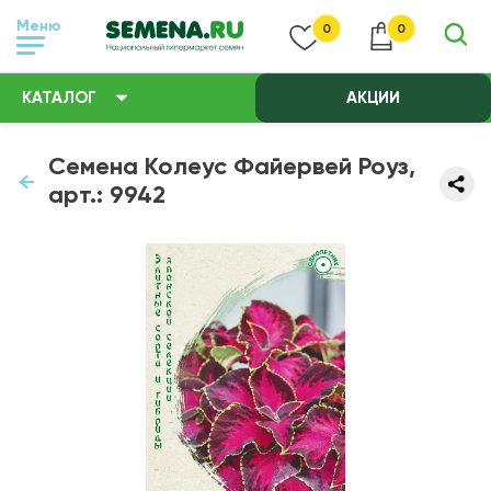
Меню
0
0
КАТАЛОГ
АКЦИИ
Семена Колеус Файервей Роуз,
арт.: 9942