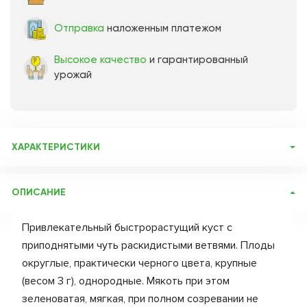
Отправка
наложенным платежом
Высокое качество
и гарантированный
урожай
ХАРАКТЕРИСТИКИ
Артикул:
20317
ОПИСАНИЕ
Бренд товара:
Сады России
Фасовка:
1 саженец
Привлекательный быстрорастущий куст с
Срок отправки:
Осень 2026
приподнятыми чуть раскидистыми ветвями. Плоды
округлые, практически черного цвета, крупные
(весом 3 г), однородные. Мякоть при этом
зеленоватая, мягкая, при полном созревании не