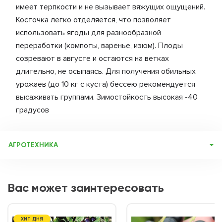
имеет терпкости и не вызывает вяжущих ощущений.
Косточка легко отделяется, что позволяет
использовать ягоды для разнообразной
переработки (компоты, варенье, изюм). Плоды
созревают в августе и остаются на ветках
длительно, не осыпаясь. Для получения обильных
урожаев (до 10 кг с куста) бессею рекомендуется
высаживать группами. Зимостойкость высокая -40
градусов
АГРОТЕХНИКА
Выбор места. Молодые растения быстро и хорошо
приживаются на новом месте. Эта культура любит солнце,
поэтому посадить ее нужно так, чтобы она целый день
Вас может заинтересовать
была хорошо освещена. В то же время необходимо
защитить ее не только от холодных ветров, но и от
случайных сквозняков. Ей очень подошел бы открытый
участок вблизи южной стены дома или кирпичного забора.
Почвы вишне нужны легкие, богатые органикой, с
ХИТ ДНЯ