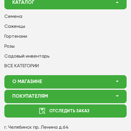
КАТАЛОГ
Семена
Саженцы
Гортензии
Розы
Садовый инвентарь
ВСЕ КАТЕГОРИИ
О МАГАЗИНЕ
О нас
ПОКУПАТЕЛЯМ
Акции
Как оформить заказ
ОТСЛЕДИТЬ ЗАКАЗ
Доставка
Статьи садоводу
Оплата
Оптовым покупателям
г. Челябинск
пр. Ленина д.64