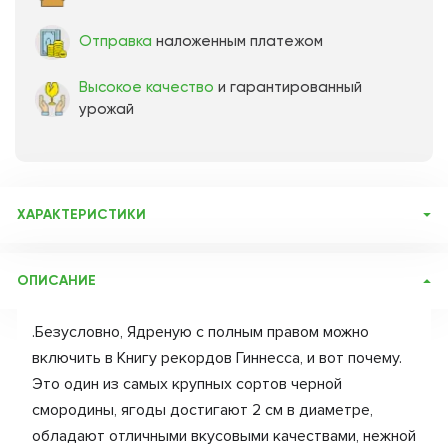
Отправка
наложенным платежом
Высокое качество
и гарантированный
урожай
ХАРАКТЕРИСТИКИ
Артикул:
160
ОПИСАНИЕ
Бренд товара:
Сады России
Фасовка:
1 саженец
.Безусловно, Ядреную с полным правом можно
Срок отправки:
Осень 2026
включить в Книгу рекордов Гиннесса, и вот почему.
Это один из самых крупных сортов черной
смородины, ягоды достигают 2 см в диаметре,
обладают отличными вкусовыми качествами, нежной