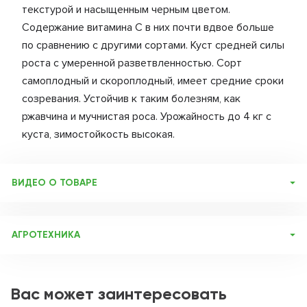
текстурой и насыщенным черным цветом.
Содержание витамина С в них почти вдвое больше
по сравнению с другими сортами. Куст средней силы
роста с умеренной разветвленностью. Сорт
самоплодный и скороплодный, имеет средние сроки
созревания. Устойчив к таким болезням, как
ржавчина и мучнистая роса. Урожайность до 4 кг с
куста, зимостойкость высокая.
ВИДЕО О ТОВАРЕ
АГРОТЕХНИКА
Пожалуй, нет ни одного любительского сада, где не росла
бы смородина – черная, красная, белая, желтая. По
содержанию витаминов и полезных веществ ее ягоды
Вас может заинтересовать
всегда получают самую высокую оценку. Благодаря
усилиям селекционеров сегодня создано большое